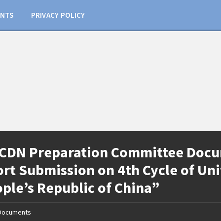
NTS
PRIVACY POLICY
DN Preparation Committee Docum
rt Submission on 4th Cycle of Uni
ple’s Republic of China”
Documents