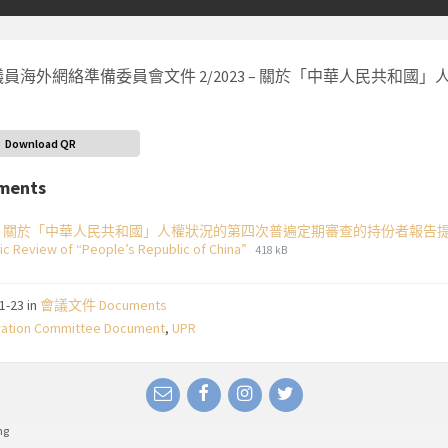
員海外網絡準備委員會文件 2/2023 – 關於「中華人民共和
Download QR
ments
23 關於「中華人民共和國」人權狀況的第四次普遍定期審查的持份者報告提交 Stakeholder’s 
File
File
ic Review of “People’s Republic of China”
418 kB
extension:
size:
pdf
01-23
in
會議文件 Documents
ration Committee Document
,
UPR
Email
Facebook
Instagram
Twitter
ng