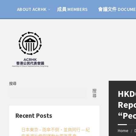
Skip
Skip
Skip
to
to
to
ABOUT ACRHK
成員 MEMBERS
會議文件 DOCUME
content
left
footer
sidebar
搜尋
HKDC
搜
尋
Repo
“Peo
Recent Posts
日本東京 – 雨傘不倒・並肩同行 — 紀
Home
/