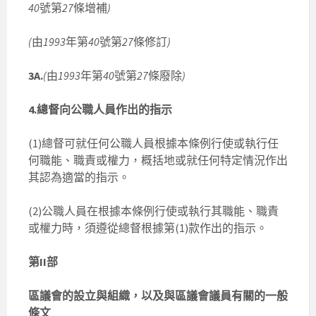
40
號第
27
條增補
)
(
由
1993
年第
40
號第
27
條修訂
)
3A.
(
由
1993
年第
40
號第
27
條廢除
)
4.總督向公職人員作出的指示
(1)總督可就任何公職人員根據本條例行使或執行任
何職能、職責或權力，概括地或就任何特定情況作出
其認為適當的指示。
(2)公職人員在根據本條例行使或執行其職能、職責
或權力時，須遵從總督根據第(1)款作出的指示。
第II部
區議會的設立與組織，以及與區議會議員有關的一般
條文