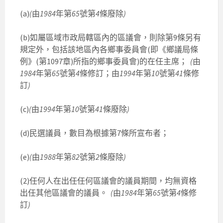
(a)
(
由
1984
年第
65
號第
4
條廢除
)
(b)如屬區域市政局轄區內的區議會，則除第9條另有
規定外，包括該地區內各鄉事委員會(即《鄉議局條
例》(第1097章)所指的鄉事委員會)的在任主席；
(
由
1984
年第
65
號第
4
條修訂；由
1994
年第
10
號第
41
條修
訂
)
(c)
(
由
1994
年第
10
號第
41
條廢除
)
(d)民選議員，數目為根據第7條所宣布者；
(e)
(
由
1988
年第
82
號第
2
條廢除
)
(2)任何人在出任任何區議會的議員期間，均無資格
出任其他區議會的議員。
(
由
1984
年第
65
號第
4
條修
訂
)