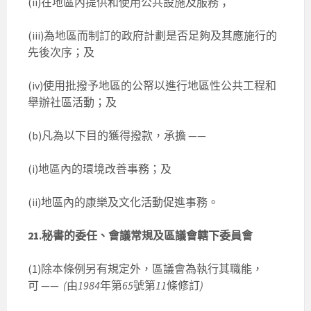
(ii)在地區內提供和使用公共設施及服務；
(iii)為地區而制訂的政府計劃是否足夠及其應施行的
先後次序；及
(iv)使用批撥予地區的公帑以進行地區性公共工程和
舉辦社區活動；及
(b)凡為以下目的獲得撥款，承擔 ——
(i)地區內的環境改善事務；及
(ii)地區內的康樂及文化活動促進事務。
21.秘書的委任、會議常規及區議會轄下委員會
(1)除本條例另有規定外，區議會為執行其職能，
可 ——
(
由
1984
年第
65
號第
11
條修訂
)