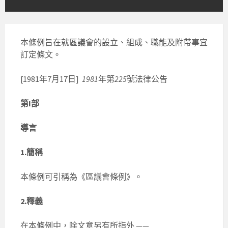
本條例旨在就區議會的設立、組成、職能及附帶事宜
訂定條文。
[1981年7月17日]
1981
年第
225
號法律公告
第I部
導言
1.簡稱
本條例可引稱為《區議會條例》。
2.釋義
在本條例中，除文意另有所指外 ——