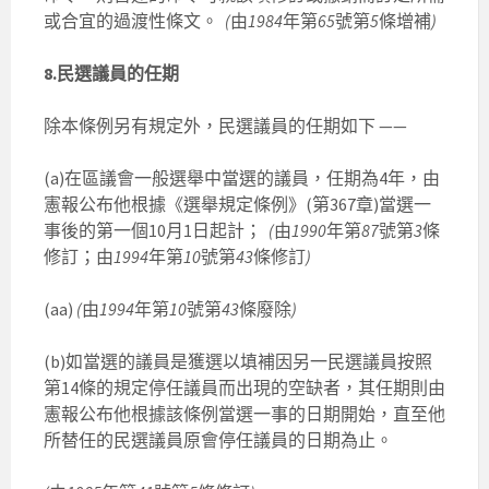
或合宜的過渡性條文。
(
由
1984
年第
65
號第
5
條增補
)
8.民選議員的任期
除本條例另有規定外，民選議員的任期如下 ——
(a)在區議會一般選舉中當選的議員，任期為4年，由
憲報公布他根據《選舉規定條例》(第367章)當選一
事後的第一個10月1日起計；
(
由
1990
年第
87
號第
3
條
修訂；由
1994
年第
10
號第
43
條修訂
)
(aa)
(
由
1994
年第
10
號第
43
條廢除
)
(b)如當選的議員是獲選以填補因另一民選議員按照
第14條的規定停任議員而出現的空缺者，其任期則由
憲報公布他根據該條例當選一事的日期開始，直至他
所替任的民選議員原會停任議員的日期為止。