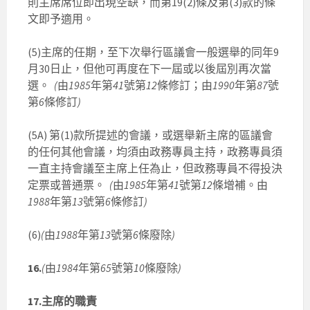
則主席席位即出現空缺，而第19(2)條及第(3)款的條
文即予適用。
(5)主席的任期，至下次舉行區議會一般選舉的同年9
月30日止，但他可再度在下一屆或以後屆別再次當
選。
(
由
1985
年第
41
號第
12
條修訂；由
1990
年第
87
號
第
6
條修訂
)
(5A) 第(1)款所提述的會議，或選舉新主席的區議會
的任何其他會議，均須由政務專員主持，政務專員須
一直主持會議至主席上任為止，但政務專員不得投決
定票或普通票。
(
由
1985
年第
41
號第
12
條增補。由
1988
年第
13
號第
6
條修訂
)
(6)
(
由
1988
年第
13
號第
6
條廢除
)
16.
(
由
1984
年第
65
號第
10
條廢除
)
17.主席的職責