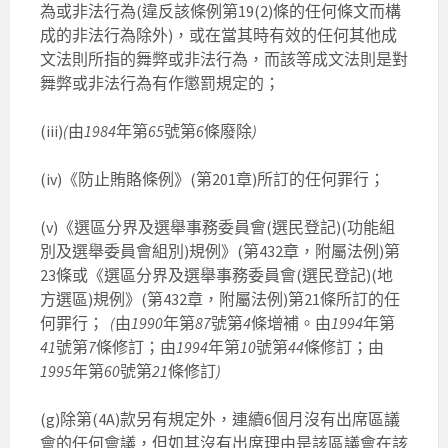
為或非法行為(違反該條例第19(2)條的任何條文而構
成的非法行為除外)，或在當其時有效的任何其他成
文法則所指的舞弊或非法行為，而該等成文法則是對
舞弊或非法行為有作懲罰規定的；
(iii)
(
由
1984
年第
65
號第
6
條廢除
)
(iv)《防止賄賂條例》(第201章)所訂的任何罪行；
(v)《選區分界及選舉事務委員會(選民登記)(功能組
別及選舉委員會組別)規例》(第432章，附屬法例)第
23條或《選區分界及選舉事務委員會(選民登記)(地
方選區)規例》(第432章，附屬法例)第21條所訂的任
何罪行；
(
由
1990
年第
87
號第
4
條增補。由
1994
年第
41
號第
7
條修訂；由
1994
年第
10
號第
44
條修訂；由
1995
年第
60
號第
21
條修訂
)
(g)除第(4A)款另有規定外，連續6個月沒有出席區議
會的任何會議，但如其沒有出席理由是該區議會在該