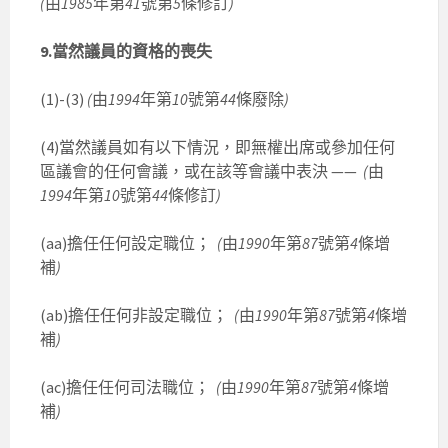
(
由
1985
年第
41
號第
5
條修訂
)
9.當然議員的資格的喪失
(1)-(3)
(
由
1994
年第
10
號第
44
條廢除
)
(4)當然議員如有以下情況，即無權出席或參加任何
區議會的任何會議，或在該等會議中表決 ——
(
由
1994
年第
10
號第
44
條修訂
)
(aa)擔任任何設定職位；
(
由
1990
年第
87
號第
4
條增
補
)
(ab)擔任任何非設定職位；
(
由
1990
年第
87
號第
4
條增
補
)
(ac)擔任任何司法職位；
(
由
1990
年第
87
號第
4
條增
補
)