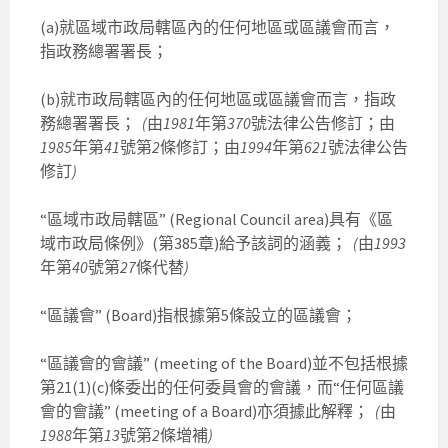
(a)就區域市政局轄區內的任何地區或區議會而言，
指政務總署署長；
(b)就市政局轄區內的任何地區或區議會而言，指政
務總署署長；
(
由
1981
年第
370
號法律公告修訂；由
1985
年第
41
號第
2
條修訂；由
1994
年第
621
號法律公告
修訂
)
“區域市政局轄區” (Regional Council area)具有《區
域市政局條例》(第385章)給予該詞的涵義；
(
由
1993
年第
40
號第
27
條代替
)
“區議會” (Board)指根據第5條設立的區議會；
“區議會的會議” (meeting of the Board)並不包括根據
第21(1)(c)條委出的任何委員會的會議，而“任何區議
會的會議” (meeting of a Board)亦須據此解釋；
(
由
1988
年第
13
號第
2
條增補
)