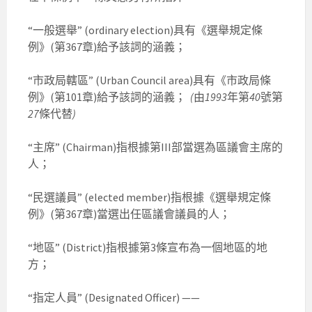
“一般選舉” (ordinary election)具有《選舉規定條
例》(第367章)給予該詞的涵義；
“市政局轄區” (Urban Council area)具有《市政局條
例》(第101章)給予該詞的涵義；
(
由
1993
年第
40
號第
27
條代替
)
“主席” (Chairman)指根據第III部當選為區議會主席的
人；
“民選議員” (elected member)指根據《選舉規定條
例》(第367章)當選出任區議會議員的人；
“地區” (District)指根據第3條宣布為一個地區的地
方；
“指定人員” (Designated Officer) ——