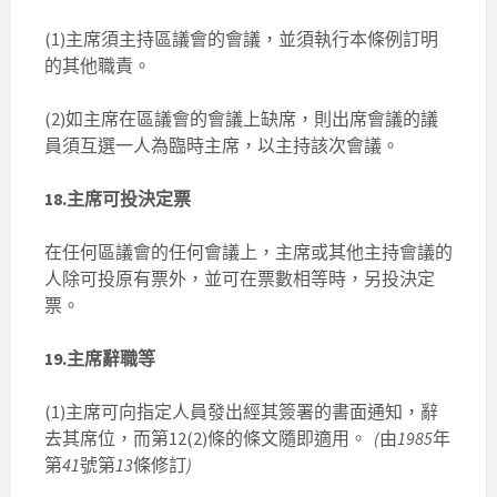
(1)主席須主持區議會的會議，並須執行本條例訂明
的其他職責。
(2)如主席在區議會的會議上缺席，則出席會議的議
員須互選一人為臨時主席，以主持該次會議。
18.主席可投決定票
在任何區議會的任何會議上，主席或其他主持會議的
人除可投原有票外，並可在票數相等時，另投決定
票。
19.主席辭職等
(1)主席可向指定人員發出經其簽署的書面通知，辭
去其席位，而第12(2)條的條文隨即適用。
(
由
1985
年
第
41
號第
13
條修訂
)