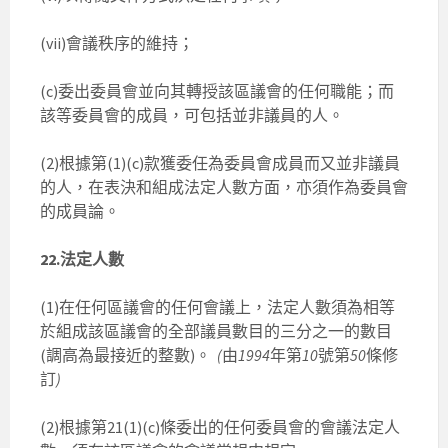
(vii)會議秩序的維持；
(c)委出委員會並向其轉授該區議會的任何職能；而
該等委員會的成員，可包括並非議員的人。
(2)根據第(1)(c)款獲委任為委員會成員而又並非議員
的人，在表決和組成法定人數方面，亦須作為委員會
的成員論。
22.法定人數
(1)在任何區議會的任何會議上，法定人數須為相等
於組成該區議會的全部議員數目的三分之一的數目
(調高為最接近的整數)。
(
由
1994
年第
10
號第
50
條修
訂
)
(2)根據第21(1)(c)條委出的任何委員會的會議法定人