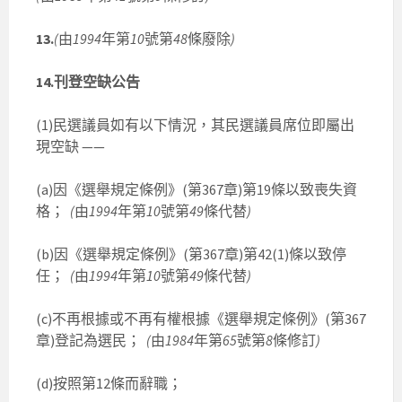
13.
(
由
1994
年第
10
號第
48
條廢除
)
14.刊登空缺公告
(1)民選議員如有以下情況，其民選議員席位即屬出
現空缺 ——
(a)因《選舉規定條例》(第367章)第19條以致喪失資
格；
(
由
1994
年第
10
號第
49
條代替
)
(b)因《選舉規定條例》(第367章)第42(1)條以致停
任；
(
由
1994
年第
10
號第
49
條代替
)
(c)不再根據或不再有權根據《選舉規定條例》(第367
章)登記為選民；
(
由
1984
年第
65
號第
8
條修訂
)
(d)按照第12條而辭職；