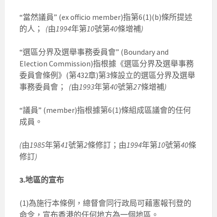
“當然議員” (ex officio member)指第6(1)(b)條所提述
的人；
(
由
1994
年第
10
號第
40
條增補
)
“選區分界及選舉事務委員會” (Boundary and
Election Commission)指根據《選區分界及選舉事務
委員會條例》(第432章)第3條設立的選區分界及選舉
事務委員會；
(
由
1993
年第
40
號第
27
條增補
)
“議員” (member)指根據第6(1)條組成區議會的任何
成員。
(
由
1985
年第
41
號第
2
條修訂；由
1994
年第
10
號第
40
條
修訂
)
3.地區的宣布
(1)為施行本條例，總督會同行政局可藉憲報刊登的
命令，宣布香港的任何地方為一個地區。