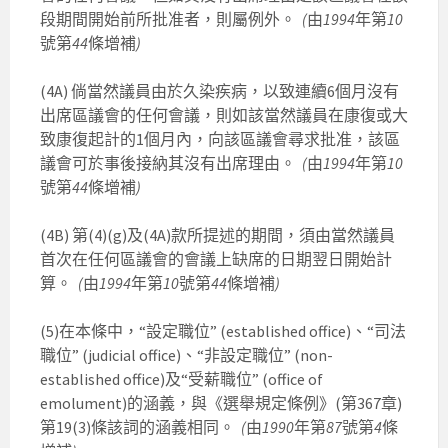
段期間開始前所批准者，則屬例外。
(
由
1994
年第
10
號第
44
條增補
)
(4A) 倘當然議員由於久染疾病，以致連續6個月沒有
出席區議會的任何會議，則如該當然議員在康復或大
致康復起計的1個月內，向該區議會尋求批准，該區
議會可於事後接納其沒有出席理由。
(
由
1994
年第
10
號第
44
條增補
)
(4B) 第(4)(g)及(4A)款所提述的期間，須由當然議員
首次在任何區議會的會議上缺席的日期翌日開始計
算。
(
由
1994
年第
10
號第
44
條增補
)
(5)在本條中，“設定職位” (established office)、“司法
職位” (judicial office)、“非設定職位” (non-
established office)及“受薪職位” (office of
emolument)的涵義，與《選舉規定條例》(第367章)
第19(3)條該詞的涵義相同。
(
由
1990
年第
87
號第
4
條