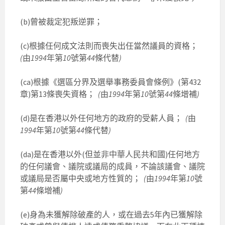
(b)曾被裁定犯叛逆罪；
(c)根據任何成文法則而喪失出任當然議員的資格；
(
由
1994
年第
10
號第
44
條代替
)
(ca)根據《選區分界及選舉事務委員會條例》(第432
章)第13條喪失資格；
(
由
1994
年第
10
號第
44
條增補
)
(d)是在香港以外任何地方的政府的受薪人員；
(
由
1994
年第
10
號第
44
條代替
)
(da)是在香港以外(但並非中華人民共和國)任何地方
的任何議會、議院或議局的成員，不論該議會、議院
或議局是否屬中央或地方性質的；
(
由
1994
年第
10
號
第
44
條增補
)
(e)身為未獲解除破產的人，或在過去5年內已獲解除