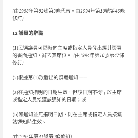
(
由
1988
年第
82
號第
3
條代替。由
1994
年第
10
號第
46
條
修訂
)
12.議員的辭職
(1)民選議員可隨時向主席或指定人員發出經其簽署
的書面通知，辭去其席位。
(
由
1994
年第
10
號第
47
條
修訂
)
(2)根據第(1)款發出的辭職通知 ——
(a)在通知指明的日期生效，但該日期不得早於主席
或指定人員接獲該通知的日期；或
(b)如通知並無指明日期，則在主席或指定人員接獲
該通知時生效。
(
由
1985
年第
41
號第
9
條修訂
)