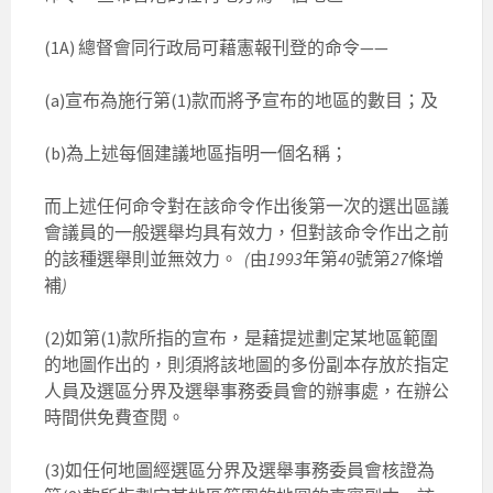
(1A) 總督會同行政局可藉憲報刊登的命令——
(a)宣布為施行第(1)款而將予宣布的地區的數目；及
(b)為上述每個建議地區指明一個名稱；
而上述任何命令對在該命令作出後第一次的選出區議
會議員的一般選舉均具有效力，但對該命令作出之前
的該種選舉則並無效力。
(
由
1993
年第
40
號第
27
條增
補
)
(2)如第(1)款所指的宣布，是藉提述劃定某地區範圍
的地圖作出的，則須將該地圖的多份副本存放於指定
人員及選區分界及選舉事務委員會的辦事處，在辦公
時間供免費查閱。
(3)如任何地圖經選區分界及選舉事務委員會核證為