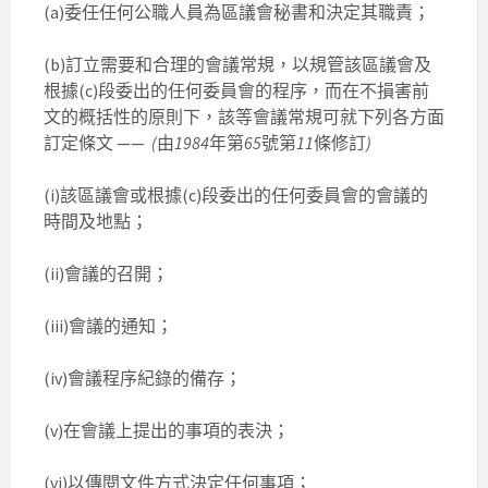
(a)委任任何公職人員為區議會秘書和決定其職責；
(b)訂立需要和合理的會議常規，以規管該區議會及
根據(c)段委出的任何委員會的程序，而在不損害前
文的概括性的原則下，該等會議常規可就下列各方面
訂定條文 ——
(
由
1984
年第
65
號第
11
條修訂
)
(i)該區議會或根據(c)段委出的任何委員會的會議的
時間及地點；
(ii)會議的召開；
(iii)會議的通知；
(iv)會議程序紀錄的備存；
(v)在會議上提出的事項的表決；
(vi)以傳閱文件方式決定任何事項；