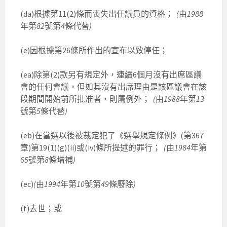
(da)根據第11(2)條而喪失出任議員的資格；
(
由
1988
年第
82
號第
4
條代替
)
(e)因根據第26條所作出的宣布以致停任；
(ea)除第(2)款另有規定外，連續6個月沒有出席區議
會的任何會議，但如其沒有出席理由是該區議會在該
段期間開始前所批准者，則屬例外；
(
由
1988
年第
13
號第
5
條代替
)
(eb)在當選以後被裁定犯了《選舉規定條例》(第367
章)第19(1)(g)(ii)或(iv)條所提述的罪行；
(
由
1984
年第
65
號第
8
條增補
)
(ec)
(
由
1994
年第
10
號第
49
條廢除
)
(f)去世；或