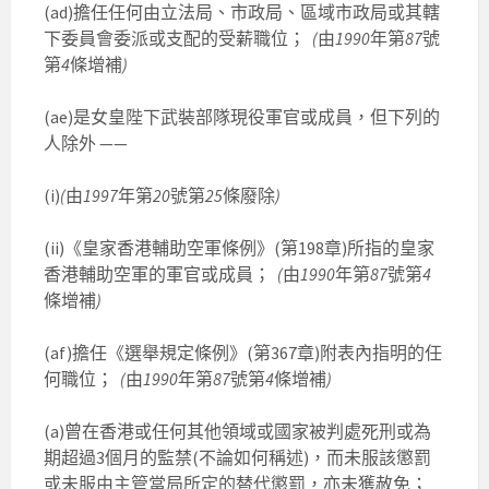
(ad)擔任任何由立法局、市政局、區域市政局或其轄
下委員會委派或支配的受薪職位；
(
由
1990
年第
87
號
第
4
條增補
)
(ae)是女皇陛下武裝部隊現役軍官或成員，但下列的
人除外 ——
(i)
(
由
1997
年第
20
號第
25
條廢除
)
(ii)《皇家香港輔助空軍條例》(第198章)所指的皇家
香港輔助空軍的軍官或成員；
(
由
1990
年第
87
號第
4
條增補
)
(af)擔任《選舉規定條例》(第367章)附表內指明的任
何職位；
(
由
1990
年第
87
號第
4
條增補
)
(a)曾在香港或任何其他領域或國家被判處死刑或為
期超過3個月的監禁(不論如何稱述)，而未服該懲罰
或未服由主管當局所定的替代懲罰，亦未獲赦免；