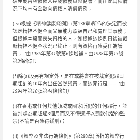
破產或曾與債權人達成債務重整協議，而在此兩種情
況下均未有全數向債權人清償債務；
(ea)根據《精神健康條例》(第136章)所作的決定而被
認定精神不健全而又無能力照顧自己和處理其事務；
但根據本段而喪失資格的人，如根據該條例日後被裁
斷精神不健全狀況已終止，則有資格再獲委任為議
員；
(
由
1985
年第
41
號第
6
條增補。由
1988
年第
13
號
第
3
條修訂
)
(f)除(a)段另有規定外，是在或將會在被裁定犯罪日
期起計的10年內出任當然議員，而該罪行是 ——
(
由
1994
年第
10
號第
44
條修訂
)
(i)在香港或任何其他領域或國家所犯的任何罪行，並
被判處為期超過3個月而又不得選擇以罰款代替的監
禁(不論是否獲得緩刑)；
(ii)《舞弊及非法行為條例》(第288章)所指的舞弊行