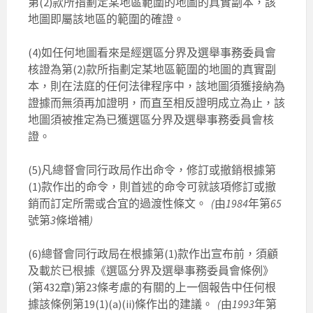
第(2)款所指劃定某地區範圍的地圖的真實副本，該
地圖即屬該地區的範圍的確證。
(4)如任何地圖看來是經選區分界及選舉事務委員會
核證為第(2)款所指劃定某地區範圍的地圖的真實副
本，則在法庭的任何法律程序中，該地圖須獲接納為
證據而無須再加證明，而直至相反證明成立為止，該
地圖須被推定為已獲選區分界及選舉事務委員會核
證。
(5)凡總督會同行政局作出命令，修訂或撤銷根據第
(1)款作出的命令，則首述的命令可就該項修訂或撤
銷而訂定所需或合宜的過渡性條文。
(
由
1984
年第
65
號第
3
條增補
)
(6)總督會同行政局在根據第(1)款作出宣布前，須顧
及載於已根據《選區分界及選舉事務委員會條例》
(第432章)第23條考慮的有關的上一個報告中任何根
據該條例第19(1)(a)(ii)條作出的建議。
(
由
1993
年第