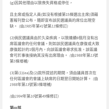
(g)因其他理由以致喪失資格或停任，
且主席或指定人員(如沒有根據第15條選出主席)須藉
憲報刊登公布，隨即宣布該民選議員的席位出現空
缺。
(
由
1985
年第
41
號第
11
條修訂
)
(2)倘民選議員由於久染疾病，以致連續6個月沒有出
席區議會的任何會議，則如該民選議員在康復或大致
康復起計的1個月內，向該區議會尋求批准，該區議
會可於事後接納其沒有出席理由。
(
由
1988
年第
13
號
第
5
條增補
)
(3)第(1)(ea)及(2)款所提述的期間，須由議員首次在
任何區議會的會議上缺席的日期翌日開始計算。
(
由
1988
年第
13
號第
5
條增補
)
(
由
1994
年第
10
號第
49
條修訂
)
第III部