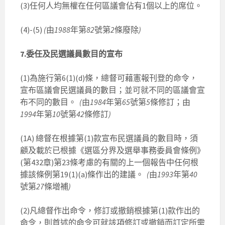
(3)任何人均無權在任何區議會佔有1個以上的席位。
(4)-(5)
(
由
1988
年第
82
號第
2
條廢除
)
7.委任及民選議員數目的宣布
(1)為施行第6(1)(d)條，總督可藉憲報刊登的命令，
宣布區議會民選議員的數目；並可就不同的區議會宣
布不同的數目。
(
由
1984
年第
65
號第
5
條修訂；由
1994
年第
10
號第
42
條修訂
)
(1A) 總督在根據第(1)款宣布民選議員的數目時，須
顧及載於已根據《選區分界及選舉事務委員會條例》
(第432章)第23條考慮的有關的上一個報告中任何根
據該條例第19(1)(a)條作出的建議。
(
由
1993
年第
40
號第
27
條增補
)
(2)凡總督作出命令，修訂或撤銷根據第(1)款作出的
命令，則首述的命令可就該項修訂或撤銷而訂定所需