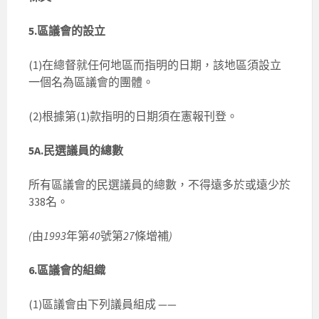
5.區議會的設立
(1)在總督就任何地區而指明的日期，該地區須設立
一個名為區議會的團體。
(2)根據第(1)款指明的日期須在憲報刊登。
5A.民選議員的總數
所有區議會的民選議員的總數，不得遠多於或遠少於
338名。
(
由
1993
年第
40
號第
27
條增補
)
6.區議會的組織
(1)區議會由下列議員組成 ——