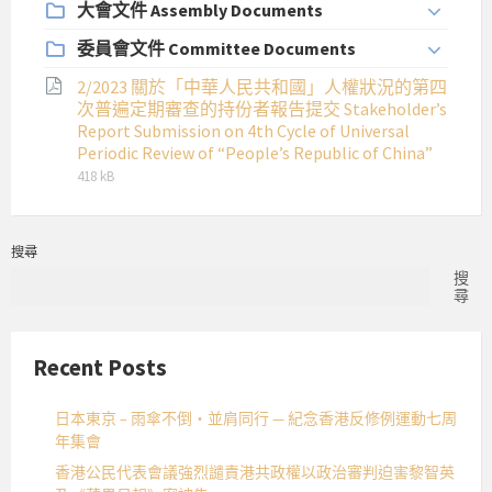
大會文件 Assembly Documents
委員會文件 Committee Documents
2/2023 關於「中華人民共和國」人權狀況的第四
次普遍定期審查的持份者報告提交 Stakeholder’s
Report Submission on 4th Cycle of Universal
File
File
Periodic Review of “People’s Republic of China”
extens
size:
418 kB
pdf
搜尋
搜
尋
Recent Posts
日本東京 – 雨傘不倒・並肩同行 — 紀念香港反修例運動七周
年集會
香港公民代表會議強烈譴責港共政權以政治審判迫害黎智英