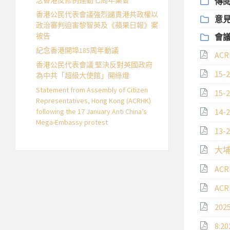
念香港反修例運動七周年集會
傳閱文
香港公民代表會議強烈譴責港共政權以
意見
政治審判迫害黎智英及《蘋果日報》案
被告
會議
紀念香港開埠185周年動議
ACR
香港公民代表會議 堅決反對英國政府
15-
為中共「超級大使館」開綠燈
Statement from Assembly of Citizen
15-
Representatives, Hong Kong (ACRHK)
following the 17 January Anti China’s
14-
Mega-Embassy protest
13
大埔
AC
AC
20
8:2