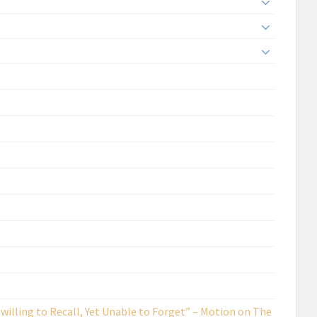
n:
ion:
 Recall, Yet Unable to Forget” – Motion on The