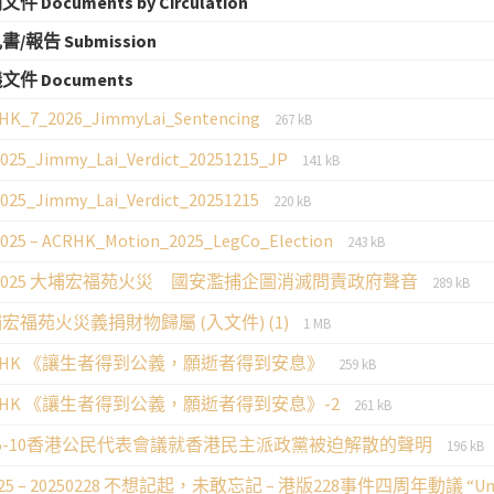
件 Documents by Circulation
書/報告 Submission
文件 Documents
File
File
HK_7_2026_JimmyLai_Sentencing
267 kB
extension:
size:
File
File
2025_Jimmy_Lai_Verdict_20251215_JP
pdf
141 kB
extension:
size:
File
File
2025_Jimmy_Lai_Verdict_20251215
pdf
220 kB
extension:
size:
File
File
2025 – ACRHK_Motion_2025_LegCo_Election
pdf
243 kB
extension:
size:
File
File
-2025 大埔宏福苑火災 國安濫捕企圖消滅問責政府聲音
pdf
289 kB
extensio
size:
File
File
宏福苑火災義捐財物歸屬 (入文件) (1)
pdf
1 MB
extension:
size:
File
File
RHK 《讓生者得到公義，願逝者得到安息》
pdf
259 kB
extension:
size:
File
File
RHK 《讓生者得到公義，願逝者得到安息》-2
pdf
261 kB
extension:
size:
File
File
25-10香港公民代表會議就香港民主派政黨被迫解散的聲明
pdf
196 kB
extens
size:
025 – 20250228 不想記起，未敢忘記 – 港版228事件四周年動議 “Unwilling to
pdf