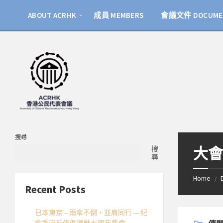
Skip
Skip
Skip
to
to
to
ABOUT ACRHK
成員 MEMBERS
會議文件 DOCUME
content
left
footer
sidebar
搜尋
大會文
搜
尋
Home
/
Recent Posts
日本東京 – 雨傘不倒・並肩同行 — 紀