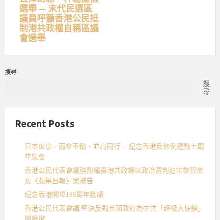
選舉 — 末代民選區
議員呼籲香港公民抵
制港共政權自稱區議
會選舉
搜尋
搜
尋
Recent Posts
日本東京 – 雨傘不倒・並肩同行 — 紀念香港反修例運動七周
年集會
香港公民代表會議強烈譴責港共政權以政治審判迫害黎智英
及《蘋果日報》案被告
紀念香港開埠185周年動議
香港公民代表會議 堅決反對英國政府為中共「超級大使館」
開綠燈