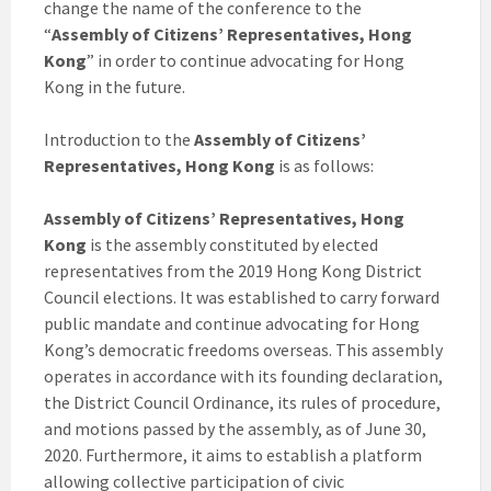
change the name of the conference to the
“
Assembly of Citizens’ Representatives, Hong
Kong
” in order to continue advocating for Hong
Kong in the future.
Introduction to the
Assembly of Citizens’
Representatives, Hong Kong
is as follows:
Assembly of Citizens’ Representatives, Hong
Kong
is the assembly constituted by elected
representatives from the 2019 Hong Kong District
Council elections. It was established to carry forward
public mandate and continue advocating for Hong
Kong’s democratic freedoms overseas. This assembly
operates in accordance with its founding declaration,
the District Council Ordinance, its rules of procedure,
and motions passed by the assembly, as of June 30,
2020. Furthermore, it aims to establish a platform
allowing collective participation of civic