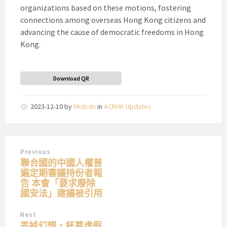
organizations based on these motions, fostering
connections among overseas Hong Kong citizens and
advancing the cause of democratic freedoms in Hong
Kong.
Download QR
2023-12-10
by
hkdcdn
in
ACRHK Updates
Previous
聯合國的中國人權普
遍定期審議持份者報
告 本會「要求廢除
國安法」建議被引用
Next
丟掉幻想，杯葛虛假