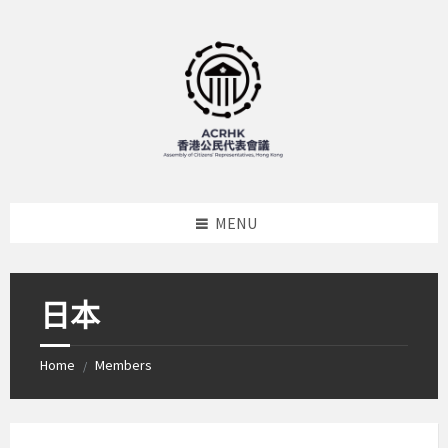
Skip
Skip
Skip
to
to
to
content
left
footer
sidebar
MENU
日本
Home
Members
/