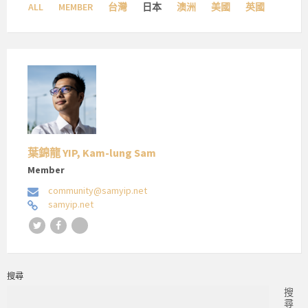
ALL
MEMBER
台灣
日本
澳洲
美國
英國
葉錦龍 YIP, Kam-lung Sam
Member
community@samyip.net
samyip.net
Twitter
Facebook
搜尋
搜
尋