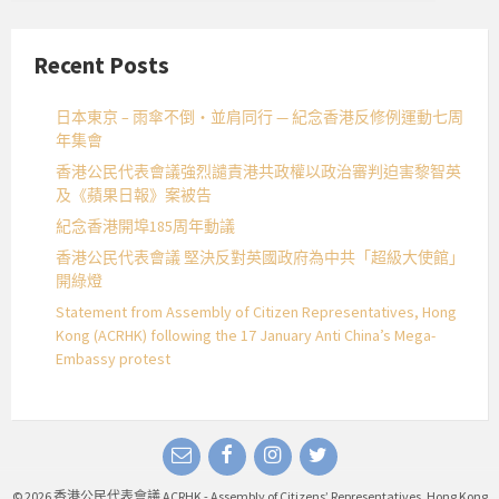
Recent Posts
日本東京 – 雨傘不倒・並肩同行 — 紀念香港反修例運動七周
年集會
香港公民代表會議強烈譴責港共政權以政治審判迫害黎智英
及《蘋果日報》案被告
紀念香港開埠185周年動議
香港公民代表會議 堅決反對英國政府為中共「超級大使館」
開綠燈
Statement from Assembly of Citizen Representatives, Hong
Kong (ACRHK) following the 17 January Anti China’s Mega-
Embassy protest
Email
Facebook
Instagram
Twitter
© 2026 香港公民代表會議 ACRHK - Assembly of Citizens’ Representatives, Hong Kong