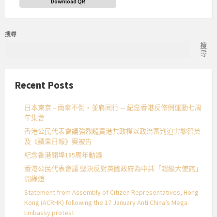
Download QR
搜尋
搜
尋
Recent Posts
日本東京 – 雨傘不倒・並肩同行 — 紀念香港反修例運動七周
年集會
香港公民代表會議強烈譴責港共政權以政治審判迫害黎智英
及《蘋果日報》案被告
紀念香港開埠185周年動議
香港公民代表會議 堅決反對英國政府為中共「超級大使館」
開綠燈
Statement from Assembly of Citizen Representatives, Hong
Kong (ACRHK) following the 17 January Anti China’s Mega-
Embassy protest