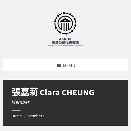
Skip
Skip
Skip
to
to
to
content
left
footer
sidebar
MENU
張嘉莉 Clara CHEUNG
Member
Home
Members
/